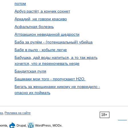
потом
Арбуз растёт, а кончик сохнет
Аркадий, не говори красиво
Асфальтная болезнь
Аттракцион невиданной щедрости
Баба за рулём - (потенциальный) убийца
Бабе в рыло - кобыле легче
Бабушка, дай воды напиться, а то так жрать
хочется, что и переночевать негде
Бандитская пуля
Башмаки мои того - пропускают Н2О.
Бегать за женщинами никому не повредило -
опасно их поймать
ка
,
Реклама на сайте
18+
omla,
Drupal,
WordPress, MODx.