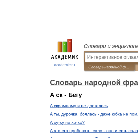
Словари и энциклоп
academic.ru
Словарь народной фразеологии
Словарь народной фра
А ск - Бегу
А скромному и не досталось
А ты, дурочка, боялась - даже юбка не по
А ху-ху не хо-хо?
А что его пробовать: сало - оно и есть сало