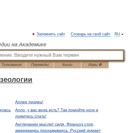
Запомнить сайт
Словарь на свой сайт
RU
едии на Академике
Толкования
Переводы
Книги
Игры ⚽
зеологии
Аллее пиздец!
мялась
Алло, у вас вода есть? Так помойте ноги и
ложитесь спать!
Англичанин мыслит сидя. Француз стоя,
американец прохаживаясь. Русский думает