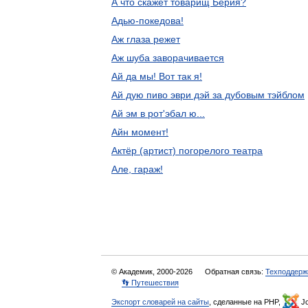
А что скажет товарищ Берия?
Адью-покедова!
Аж глаза режет
Аж шуба заворачивается
Ай да мы! Вот так я!
Ай дую пиво эври дэй за дубовым тэйблом
Ай эм в рот'эбал ю...
Айн момент!
Актёр (артист) погорелого театра
Але, гараж!
© Академик, 2000-2026
Обратная связь:
Техподдерж
👣 Путешествия
Экспорт словарей на сайты
, сделанные на PHP,
Jo