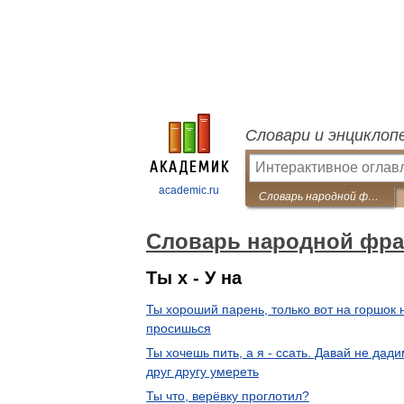
Словари и энциклоп
academic.ru
Словарь народной фразеологии
Словарь народной фра
Ты х - У на
Ты хороший парень, только вот на горшок 
просишься
Ты хочешь пить, а я - ссать. Давай не дад
друг другу умереть
Ты что, верёвку проглотил?