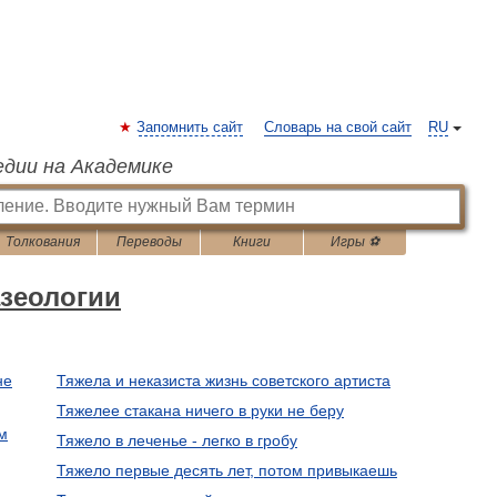
Запомнить сайт
Словарь на свой сайт
RU
едии на Академике
Толкования
Переводы
Книги
Игры ⚽
зеологии
не
Тяжела и неказиста жизнь советского артиста
Тяжелее стакана ничего в руки не беру
им
Тяжело в леченье - легко в гробу
Тяжело первые десять лет, потом привыкаешь