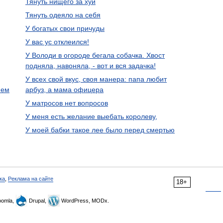
Тянуть нищего за хуй
Тянуть одеяло на себя
У богатых свои причуды
У вас ус отклеился!
У Володи в огороде бегала собачка. Хвост
подняла, навоняла, - вот и вся задачка!
У всех свой вкус, своя манера: папа любит
нем
арбуз, а мама офицера
У матросов нет вопросов
У меня есть желание выебать королеву,
У моей бабки такое лее было перед смертью
ка
,
Реклама на сайте
18+
omla,
Drupal,
WordPress, MODx.