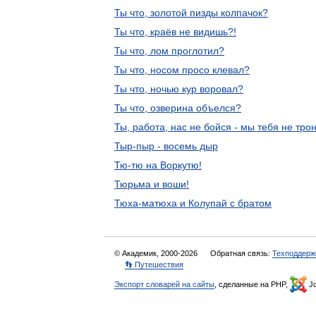
Ты что, золотой пизды колпачок?
Ты что, краёв не видишь?!
Ты что, лом проглотил?
Ты что, носом просо клевал?
Ты что, ночью кур воровал?
Ты что, озверина объелся?
Ты, работа, нас не бойся - мы тебя не тро
Тыр-пыр - восемь дыр
Тю-тю на Воркутю!
Тюрьма и воши!
Тюха-матюха и Колупай с братом
© Академик, 2000-2026
Обратная связь:
Техподдерж
👣 Путешествия
Экспорт словарей на сайты
, сделанные на PHP,
Jo