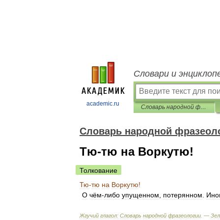
Словари и энциклоп
academic.ru
Словарь народной фразеологии
Словарь народной фразеол
Тю-тю на Воркутю!
Толкование
Тю
-
тю
на
Воркутю
!
О
чём
-
либо
упущенном
,
потерянном
.
Ино
Жгучий
глагол:
Словарь
народной
фразеологии
. —
Зе