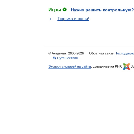
Игры ⚽
Нужно решить контрольную?
Тюрьма и воши!
© Академик, 2000-2026
Обратная связь:
Техподдерж
👣 Путешествия
Экспорт словарей на сайты
, сделанные на PHP,
Jo