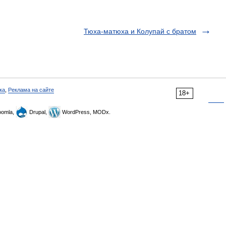
Тюха-матюха и Колупай с братом
ка
,
Реклама на сайте
18+
omla,
Drupal,
WordPress, MODx.