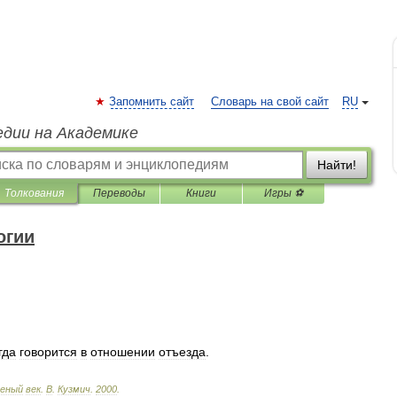
Запомнить сайт
Словарь на свой сайт
RU
едии на Академике
Найти!
Толкования
Переводы
Книги
Игры ⚽
огии
гда
говорится
в
отношении
отъезда
.
леный
век
.
В
.
Кузмич
.
2000
.