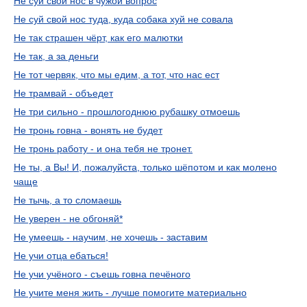
Не суй свой нос в чужой вопрос
Не суй свой нос туда, куда собака хуй не совала
Не так страшен чёрт, как его малютки
Не так, а за деньги
Не тот червяк, что мы едим, а тот, что нас ест
Не трамвай - объедет
Не три сильно - прошлогоднюю рубашку отмоешь
Не тронь говна - вонять не будет
Не тронь работу - и она тебя не тронет.
Не ты, а Вы! И, пожалуйста, только шёпотом и как молено
чаще
Не тычь, а то сломаешь
Не уверен - не обгоняй*
Не умеешь - научим, не хочешь - заставим
Не учи отца ебаться!
Не учи учёного - съешь говна печёного
Не учите меня жить - лучше помогите материально