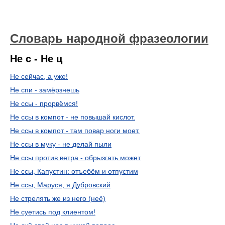
Словарь народной фразеологии
Не с - Не ц
Не сейчас, а уже!
Не спи - замёрзнешь
Не ссы - прорвёмся!
Не ссы в компот - не повышай кислот.
Не ссы в компот - там повар ноги моет.
Не ссы в муку - не делай пыли
Не ссы против ветра - обрызгать может
Не ссы, Капустин: отъебём и отпустим
Не ссы, Маруся, я Дубровский
Не стрелять же из него (неё)
Не суетись под клиентом!