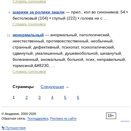
Словарь синонимов
шарики за ролики зашли
— прил., кол во синонимов: 54 •
9
бестолковый (104) • глупый (222) • голова не с …
Словарь синонимов
ненормальный
— анормальный, патологический,
10
неестественный, противоестественный, необычный,
странный; дефективный, психопат, психопатический,
сдвинутый, умалишенный, душевнобольной, шизанутый,
болезненный, аномальный, больной, псих, неправильный,
тормозной,&#8230; …
Словарь синонимов
Страницы
Следующая
→
1
2
3
4
5
6
© Академик, 2000-2026
18+
Обратная связь:
Техподдержка
,
Реклама на сайте
👣 Путешествия