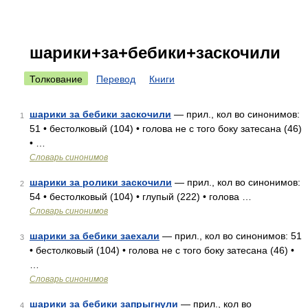
шарики+за+бебики+заскочили
Толкование
Перевод
Книги
шарики за бебики заскочили
— прил., кол во синонимов:
1
51 • бестолковый (104) • голова не с того боку затесана (46)
• …
Словарь синонимов
шарики за ролики заскочили
— прил., кол во синонимов:
2
54 • бестолковый (104) • глупый (222) • голова …
Словарь синонимов
шарики за бебики заехали
— прил., кол во синонимов: 51
3
• бестолковый (104) • голова не с того боку затесана (46) •
…
Словарь синонимов
шарики за бебики запрыгнули
— прил., кол во
4