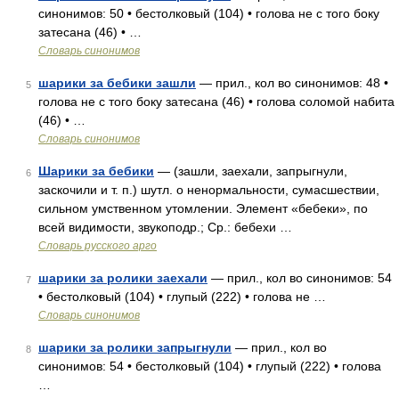
синонимов: 50 • бестолковый (104) • голова не с того боку
затесана (46) • …
Словарь синонимов
шарики за бебики зашли
— прил., кол во синонимов: 48 •
5
голова не с того боку затесана (46) • голова соломой набита
(46) • …
Словарь синонимов
Шарики за бебики
— (зашли, заехали, запрыгнули,
6
заскочили и т. п.) шутл. о ненормальности, сумасшествии,
сильном умственном утомлении. Элемент «бебеки», по
всей видимости, звукоподр.; Ср.: бебехи …
Словарь русского арго
шарики за ролики заехали
— прил., кол во синонимов: 54
7
• бестолковый (104) • глупый (222) • голова не …
Словарь синонимов
шарики за ролики запрыгнули
— прил., кол во
8
синонимов: 54 • бестолковый (104) • глупый (222) • голова
…