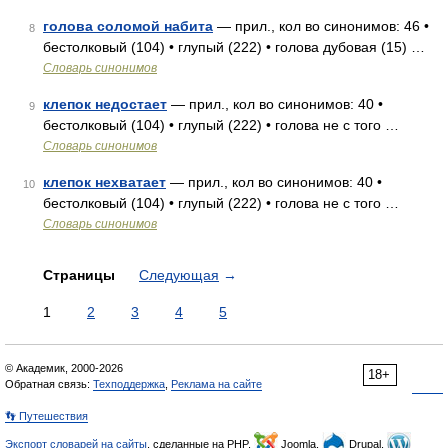
голова соломой набита
— прил., кол во синонимов: 46 •
8
бестолковый (104) • глупый (222) • голова дубовая (15) …
Словарь синонимов
клепок недостает
— прил., кол во синонимов: 40 •
9
бестолковый (104) • глупый (222) • голова не с того …
Словарь синонимов
клепок нехватает
— прил., кол во синонимов: 40 •
10
бестолковый (104) • глупый (222) • голова не с того …
Словарь синонимов
Страницы
Следующая
→
1
2
3
4
5
© Академик, 2000-2026
18+
Обратная связь:
Техподдержка
,
Реклама на сайте
👣 Путешествия
Экспорт словарей на сайты
, сделанные на PHP,
Joomla,
Drupal,