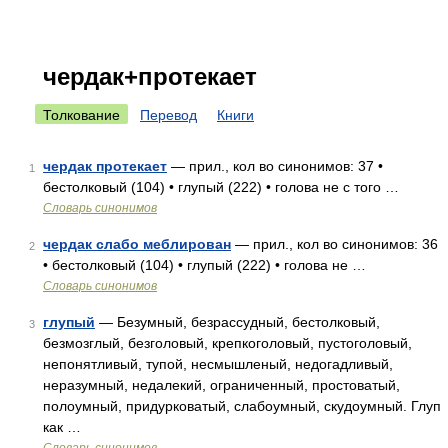
чердак+протекает
Толкование
Перевод
Книги
чердак протекает
— прил., кол во синонимов: 37 •
1
бестолковый (104) • глупый (222) • голова не с того …
Словарь синонимов
чердак слабо меблирован
— прил., кол во синонимов: 36
2
• бестолковый (104) • глупый (222) • голова не …
Словарь синонимов
глупый
— Безумный, безрассудный, бестолковый,
3
безмозглый, безголовый, крепкоголовый, пустоголовый,
непонятливый, тупой, несмышленый, недогадливый,
неразумный, недалекий, ограниченный, простоватый,
полоумный, придурковатый, слабоумный, скудоумный. Глуп
как …