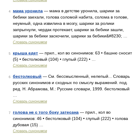
Словарь синонимов
мама уронила
— мама в детстве уронила, шарики за
4
бебики заехали, голова соломой набита, солома в голове,
неумный, одна извилина в мозгу, шарики за ролики
запрыгнули, чердак протекает, шарики за бебики зашли,
шарики за бебики заскочили, шарики за бебики&#8230; …
Словарь синонимов
крыша едет
— прил., кол во синонимов: 63 • башню сносит
5
(5) • бестолковый (104) • глупый (222) • …
Словарь синонимов
бестолковый
— См. бессмысленный, нелепый... Словарь
6
русских синонимов и сходных по смыслу выражений. под.
ред. Н. Абрамова, М.: Русские словари, 1999. бестолковый
…
Словарь синонимов
голова не с того боку затесана
— прил., кол во
7
синонимов: 46 • бестолковый (104) • глупый (222) • голова
дубовая (15) …
Словарь синонимов