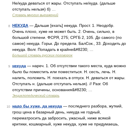
Не/куда деваться от жары. Отступать не/куда. (дальше
отступать нельзя) б) …
Словарь многих выражений
НЕКУДА
— Дальше [ехать] некуда. Прост. 1. Неодобр.
8
Очень плохо, хуже не может быть. 2. Очень, сильно, в
большой степени. ФСРЯ, 275; СРГБ 2, 105. До самого (по
самое) некуда. Горьк. До предела. БалСок., 33. Доходить до
некуда. Волг. Попадать в крайне&#8230; …
Большой словарь русских поговорок
некуда
— нареч. 1. Об отсутствии такого места, куда можно
9
было бы поместить или поместиться. Н. сесть, лечь. Н.
налить, положить. Н. поехать в отпуск. Н. деваться от жары.
Отступать н. (дальше отступать нельзя). // Разг. Об
отсутствии причины, основания&#8230; …
Энциклопедический словарь
надо бы хуже, да некуда
— последнего разбора, жуткий,
10
грош цена в базарный день, никуда не годный,
перематросить да забросить, ужасный, ниже всякой
критики, кошмарный, хуже некуда, хуже не придумаешь,