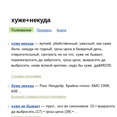
хуже+некуда
Толкование
Перевод
Книги
хуже некуда
— жуткий, убийственный, ужасный, как сажа
1
бела, никуда не годный, грош цена в базарный день,
отвратительный, смотреть не на что, хуже не бывает,
перематросить да забросить, грош цена, выкрасить да
выбросить, ниже всякой критики, надо бы хуже, да&#8230;
…
Словарь синонимов
Хуже некуда
— Разг. Неодобр. Крайне плохо. БМС 1998,
2
608 …
Большой словарь русских поговорок
хуже не бывает
— прил., кол во синонимов: 15 • выкрасить
3
да выбросить (17) • грош цена (38) • …