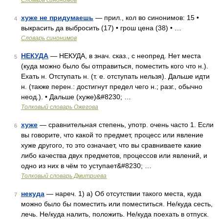
Словарь синонимов
хуже не придумаешь
— прил., кол во синонимов: 15 •
4
выкрасить да выбросить (17) • грош цена (38) • …
Словарь синонимов
НЕКУДА
— НЕКУДА, в знач. сказ., с неопред. Нет места
5
(куда можно было бы отправиться, поместить кого что н.).
Ехать н. Отступать н. (т. е. отступать нельзя). Дальше идти
н. (также перен.: достигнут предел чего н.; разг., обычно
неод.). • Дальше (хуже)&#8230; …
Толковый словарь Ожегова
хуже
— сравнительная степень, употр. очень часто 1. Если
6
вы говорите, что какой то предмет, процесс или явление
хуже другого, то это означает, что вы сравниваете какие
либо качества двух предметов, процессов или явлений, и
одно из них в чём то уступает&#8230; …
Толковый словарь Дмитриева
некуда
— нареч. 1) а) Об отсутствии такого места, куда
7
можно было бы поместить или поместиться. Не/куда сесть,
лечь. Не/куда налить, положить. Не/куда поехать в отпуск.