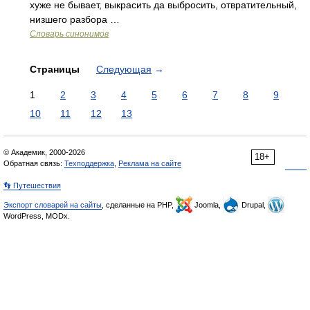
хуже не бывает, выкрасить да выбросить, отвратительный,
низшего разбора …
Словарь синонимов
Страницы
Следующая
→
1
2
3
4
5
6
7
8
9
10
11
12
13
© Академик, 2000-2026
18+
Обратная связь:
Техподдержка
,
Реклама на сайте
👣 Путешествия
Экспорт словарей на сайты
, сделанные на PHP,
Joomla,
Drupal,
WordPress, MODx.