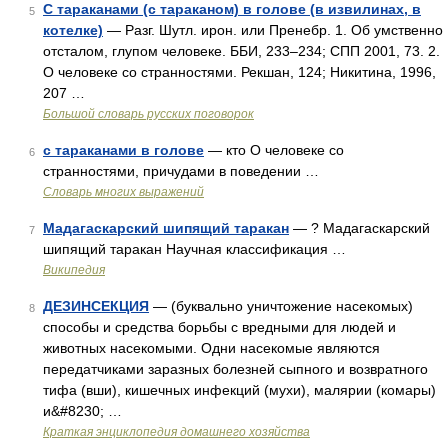
С тараканами (с тараканом) в голове (в извилинах, в
5
котелке)
— Разг. Шутл. ирон. или Пренебр. 1. Об умственно
отсталом, глупом человеке. ББИ, 233–234; СПП 2001, 73. 2.
О человеке со странностями. Рекшан, 124; Никитина, 1996,
207 …
Большой словарь русских поговорок
с тараканами в голове
— кто О человеке со
6
странностями, причудами в поведении …
Словарь многих выражений
Мадагаскарский шипящий таракан
— ? Мадагаскарский
7
шипящий таракан Научная классификация …
Википедия
ДЕЗИНСЕКЦИЯ
— (буквально уничтожение насекомых)
8
способы и средства борьбы с вредными для людей и
животных насекомыми. Одни насекомые являются
передатчиками заразных болезней сыпного и возвратного
тифа (вши), кишечных инфекций (мухи), малярии (комары)
и&#8230; …
Краткая энциклопедия домашнего хозяйства