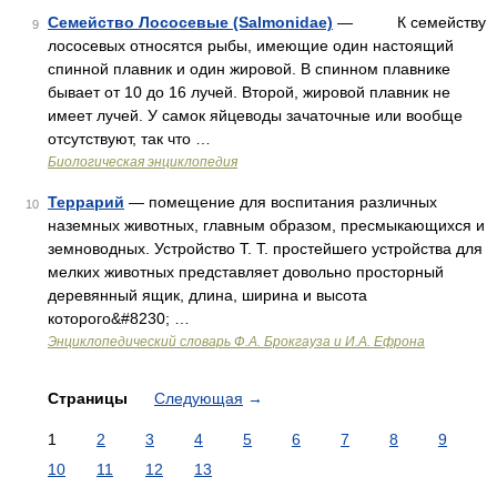
Семейство Лососевые (Salmonidae)
— К семейству
9
лососевых относятся рыбы, имеющие один настоящий
спинной плавник и один жировой. В спинном плавнике
бывает от 10 до 16 лучей. Второй, жировой плавник не
имеет лучей. У самок яйцеводы зачаточные или вообще
отсутствуют, так что …
Биологическая энциклопедия
Террарий
— помещение для воспитания различных
10
наземных животных, главным образом, пресмыкающихся и
земноводных. Устройство Т. Т. простейшего устройства для
мелких животных представляет довольно просторный
деревянный ящик, длина, ширина и высота
которого&#8230; …
Энциклопедический словарь Ф.А. Брокгауза и И.А. Ефрона
Страницы
Следующая
→
1
2
3
4
5
6
7
8
9
10
11
12
13