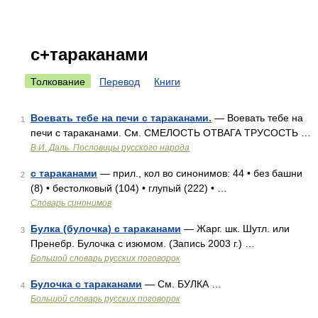
с+тараканами
Толкование
Перевод
Книги
Воевать тебе на печи с тараканами.
— Воевать тебе на
1
печи с тараканами. См. СМЕЛОСТЬ ОТВАГА ТРУСОСТЬ …
В.И. Даль. Пословицы русского народа
с тараканами
— прил., кол во синонимов: 44 • без башни
2
(8) • бестолковый (104) • глупый (222) • …
Словарь синонимов
Булка (булочка) с тараканами
— Жарг. шк. Шутл. или
3
Пренебр. Булочка с изюмом. (Запись 2003 г.) …
Большой словарь русских поговорок
Булочка с тараканами
— См. БУЛКА …
4
Большой словарь русских поговорок