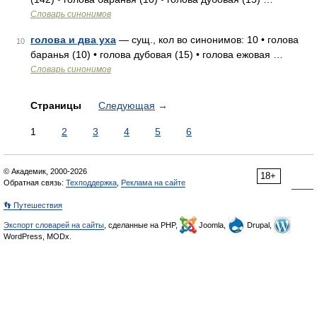
Словарь синонимов
голова и два уха
— сущ., кол во синонимов: 10 • голова
10
баранья (10) • голова дубовая (15) • голова ежовая …
Словарь синонимов
Страницы
Следующая
→
1
2
3
4
5
6
© Академик, 2000-2026
18+
Обратная связь:
Техподдержка
,
Реклама на сайте
👣 Путешествия
Экспорт словарей на сайты
, сделанные на PHP,
Joomla,
Drupal,
WordPress, MODx.