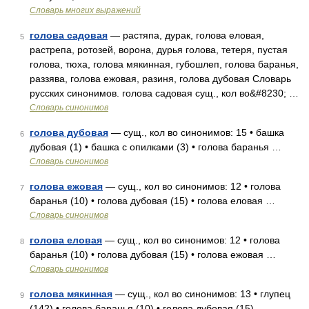
Словарь многих выражений
голова садовая
— растяпа, дурак, голова еловая,
5
растрепа, ротозей, ворона, дурья голова, тетеря, пустая
голова, тюха, голова мякинная, губошлеп, голова баранья,
раззява, голова ежовая, разиня, голова дубовая Словарь
русских синонимов. голова садовая сущ., кол во&#8230; …
Словарь синонимов
голова дубовая
— сущ., кол во синонимов: 15 • башка
6
дубовая (1) • башка с опилками (3) • голова баранья …
Словарь синонимов
голова ежовая
— сущ., кол во синонимов: 12 • голова
7
баранья (10) • голова дубовая (15) • голова еловая …
Словарь синонимов
голова еловая
— сущ., кол во синонимов: 12 • голова
8
баранья (10) • голова дубовая (15) • голова ежовая …
Словарь синонимов
голова мякинная
— сущ., кол во синонимов: 13 • глупец
9
(142) • голова баранья (10) • голова дубовая (15) …