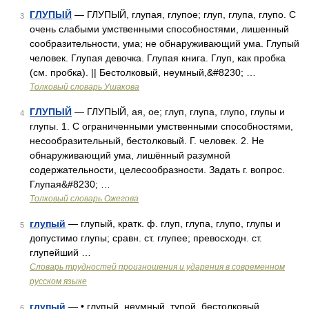
ГЛУПЫЙ
— ГЛУПЫЙ, глупая, глупое; глуп, глупа, глупо. С
3
очень слабыми умственными способностями, лишенный
сообразительности, ума; не обнаруживающий ума. Глупый
человек. Глупая девочка. Глупая книга. Глуп, как пробка
(см. пробка). || Бестолковый, неумный,&#8230; …
Толковый словарь Ушакова
ГЛУПЫЙ
— ГЛУПЫЙ, ая, ое; глуп, глупа, глупо, глупы и
4
глупы. 1. С ограниченными умственными способностями,
несообразительный, бестолковый. Г. человек. 2. Не
обнаруживающий ума, лишённый разумной
содержательности, целесообразности. Задать г. вопрос.
Глупая&#8230; …
Толковый словарь Ожегова
глупый
— глупый, кратк. ф. глуп, глупа, глупо, глупы и
5
допустимо глупы; сравн. ст. глупее; превосходн. ст.
глупейший …
Словарь трудностей произношения и ударения в современном
русском языке
глупый
— • глупый, неумный, тупой, бестолковый,
6