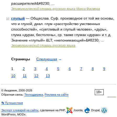
расширителей&#8230; …
Этимологический словарь русского языка Макса Фасмера
глупый
— Общеслав. Суф. производное от той же основы,
10
что и глухой, диал. глум «расстройство умственных
способностей», «суетливый и глупый человек», «дурь»,
глума «дурак, бестолочь», ср. также глумак «дурак» и т. д.
Значение «глупый» &LT; «непонимающий»&#8230; …
Этимологический словарь русского языка
Страницы
Следующая
→
1
2
3
4
5
6
7
8
9
10
11
12
13
© Академик, 2000-2026
18+
Обратная связь:
Техподдержка
,
Реклама на сайте
👣 Путешествия
Экспорт словарей на сайты
, сделанные на PHP,
Joomla,
Drupal,
WordPress, MODx.