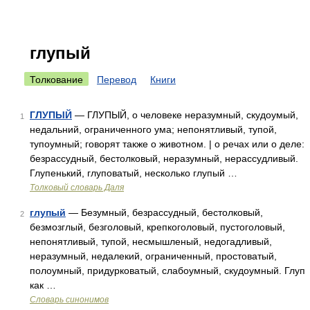
глупый
Толкование
Перевод
Книги
ГЛУПЫЙ
— ГЛУПЫЙ, о человеке неразумный, скудоумый,
1
недальний, ограниченного ума; непонятливый, тупой,
тупоумный; говорят также о животном. | о речах или о деле:
безрассудный, бестолковый, неразумный, нерассудливый.
Глупенький, глуповатый, несколько глупый …
Толковый словарь Даля
глупый
— Безумный, безрассудный, бестолковый,
2
безмозглый, безголовый, крепкоголовый, пустоголовый,
непонятливый, тупой, несмышленый, недогадливый,
неразумный, недалекий, ограниченный, простоватый,
полоумный, придурковатый, слабоумный, скудоумный. Глуп
как …
Словарь синонимов