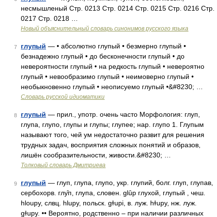
несмышленый Стр. 0213 Стр. 0214 Стр. 0215 Стр. 0216 Стр.
0217 Стр. 0218 …
Новый объяснительный словарь синонимов русского языка
глупый
— • абсолютно глупый • безмерно глупый •
7
безнадежно глупый • до бесконечности глупый • до
невероятности глупый • на редкость глупый • невероятно
глупый • невообразимо глупый • неимоверно глупый •
необыкновенно глупый • неописуемо глупый •&#8230; …
Словарь русской идиоматики
глупый
— прил., употр. очень часто Морфология: глуп,
8
глупа, глупо, глупы и глупы; глупее; нар. глупо 1. Глупым
называют того, чей ум недостаточно развит для решения
трудных задач, восприятия сложных понятий и образов,
лишён сообразительности, живости.&#8230; …
Толковый словарь Дмитриева
глупый
— глуп, глупа, глупо, укр. глупий, болг. глуп, глупав,
9
сербохорв. глу̑п, глупа, словен. glȗp глухой, глупый , чеш.
hloupy, слвц. hlupy, польск. gɫupi, в. луж. hɫupy, нж. луж.
gɫupy. •• Вероятно, родственно – при наличии различных