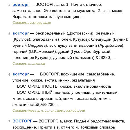
восторг
— ВОСТОРГ, а, м. 1. Нечто отличное,
4
замечательное. Это восторг, а не мужчинка. 2. в зн. межд.
Выражает положительную эмоцию …
Словарь русского арго
восторг
— беспредельный (Достоевский); безумный
5
(Круглов); благодатный (Голен. Кутузов); блещущий (Бунин);
буйный (Андреев); всю душу вытягивающий (Арцыбашев);
горячий (В.Каменский); дикий (Гусев Оренбургский,
Голенищев Кутузов); душистый (Бальмонт);&#8230; …
Словарь эпитетов
восторг
— ВОСТОРГ, восхищение, самозабвение,
6
упоение, книжн. экстаз, книжн. экзальтация
ВОСТОРЖЕННОСТЬ, книжн. экзальтированность
ВОСТОРЖЕННЫЙ, пьяный, упоенный, упоительный,
книжн. экзальтированный, книжн. экстазный, книжн.
экстатический,&#8230; …
Словарь-тезаурус синонимов русской речи
ВОСТОРГ
— ВОСТОРГ, а, муж. Подъём радостных чувств,
7
восхищение. Прийти в в. от чего н. Толковый словарь