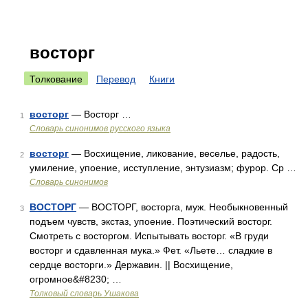
восторг
Толкование
Перевод
Книги
восторг
— Восторг …
1
Словарь синонимов русского языка
восторг
— Восхищение, ликование, веселье, радость,
2
умиление, упоение, исступление, энтузиазм; фурор. Ср …
Словарь синонимов
ВОСТОРГ
— ВОСТОРГ, восторга, муж. Необыкновенный
3
подъем чувств, экстаз, упоение. Поэтический восторг.
Смотреть с восторгом. Испытывать восторг. «В груди
восторг и сдавленная мука.» Фет. «Льете… сладкие в
сердце восторги.» Державин. || Восхищение,
огромное&#8230; …
Толковый словарь Ушакова