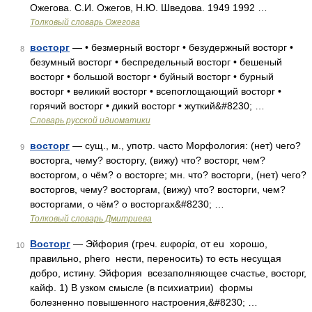
Ожегова. С.И. Ожегов, Н.Ю. Шведова. 1949 1992 …
Толковый словарь Ожегова
восторг
— • безмерный восторг • безудержный восторг •
8
безумный восторг • беспредельный восторг • бешеный
восторг • большой восторг • буйный восторг • бурный
восторг • великий восторг • всепоглощающий восторг •
горячий восторг • дикий восторг • жуткий&#8230; …
Словарь русской идиоматики
восторг
— сущ., м., употр. часто Морфология: (нет) чего?
9
восторга, чему? восторгу, (вижу) что? восторг, чем?
восторгом, о чём? о восторге; мн. что? восторги, (нет) чего?
восторгов, чему? восторгам, (вижу) что? восторги, чем?
восторгами, о чём? о восторгах&#8230; …
Толковый словарь Дмитриева
Восторг
— Эйфория (греч. ευφορία, от eu хорошо,
10
правильно, phero нести, переносить) то есть несущая
добро, истину. Эйфория всезаполняющее счастье, восторг,
кайф. 1) В узком смысле (в психиатрии) формы
болезненно повышенного настроения,&#8230; …