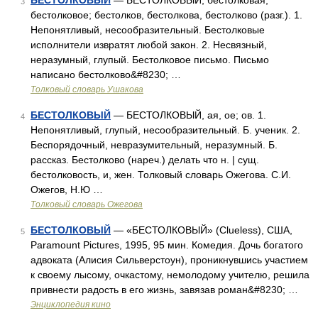
БЕСТОЛКОВЫЙ
— БЕСТОЛКОВЫЙ, бестолковая,
3
бестолковое; бестолков, бестолкова, бестолково (разг.). 1.
Непонятливый, несообразительный. Бестолковые
исполнители извратят любой закон. 2. Несвязный,
неразумный, глупый. Бестолковое письмо. Письмо
написано бестолково&#8230; …
Толковый словарь Ушакова
БЕСТОЛКОВЫЙ
— БЕСТОЛКОВЫЙ, ая, ое; ов. 1.
4
Непонятливый, глупый, несообразительный. Б. ученик. 2.
Беспорядочный, невразумительный, неразумный. Б.
рассказ. Бестолково (нареч.) делать что н. | сущ.
бестолковость, и, жен. Толковый словарь Ожегова. С.И.
Ожегов, Н.Ю …
Толковый словарь Ожегова
БЕСТОЛКОВЫЙ
— «БЕСТОЛКОВЫЙ» (Clueless), США,
5
Paramount Pictures, 1995, 95 мин. Комедия. Дочь богатого
адвоката (Алисия Сильверстоун), проникнувшись участием
к своему лысому, очкастому, немолодому учителю, решила
привнести радость в его жизнь, завязав роман&#8230; …
Энциклопедия кино