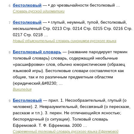
бестолковый
— • до чрезвычайности бестолковый …
6
Словарь русской идиоматики
бестолковый
— • глупый, неумный, тупой, бестолковый,
7
несмышленый Стр. 0213 Стр. 0214 Стр. 0215 Стр. 0216 Стр.
0217 Стр. 0218 …
Новый объяснительный словарь синонимов русского языка
Бестолковый словарь
— (название пародирует термин
8
толковый словарь) словарь, содержащий необычные
«расшифровки» слов, обычно юмористические (образец
языковой игры). Бестолковые словари составляются как
общие, так и по различным предметным областям
(юридический,&#8230; …
Википедия
Бестолковый
— прил. 1. Несообразительный, глупый (о
9
человеке). 2. Невразумительный, бессвязный (о пересказе,
рассказе и т.п.). 3. перен. Не отличающийся ясностью;
беспорядочный (о ситуации). Толковый словарь
Ефремовой. Т. Ф. Ефремова. 2000 …
Современный толковый словарь русского языка Ефремовой