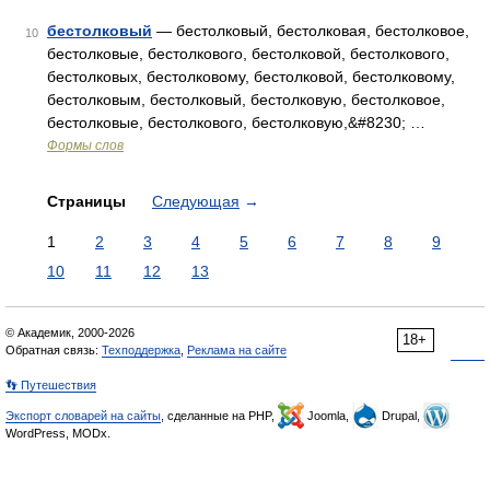
бестолковый
— бестолковый, бестолковая, бестолковое,
10
бестолковые, бестолкового, бестолковой, бестолкового,
бестолковых, бестолковому, бестолковой, бестолковому,
бестолковым, бестолковый, бестолковую, бестолковое,
бестолковые, бестолкового, бестолковую,&#8230; …
Формы слов
Страницы
Следующая
→
1
2
3
4
5
6
7
8
9
10
11
12
13
© Академик, 2000-2026
18+
Обратная связь:
Техподдержка
,
Реклама на сайте
👣 Путешествия
Экспорт словарей на сайты
, сделанные на PHP,
Joomla,
Drupal,
WordPress, MODx.