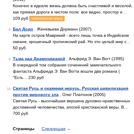
Конечно в идеале жизнь должна быть счастливой и веселой,
как прямая дорога в чистом поле: все видно, простор и…
109 руб
электронная книга
Бал Додо
, Женевьева Дорманн (2007)
8
На карте остров Маврикий - всего лишь точка в Индийском
океане, крошечный тропический рай. Но это целый мир с…
50 руб
Тьма над Диамондианой
, Альфред Э. Ван Вогт (1995)
9
В очередной том собрания сочинений замечательного
фантаста Альфреда Э. Ван Вогта вошли два романа (
"Есть… 230 руб
Святая Русь и окаянная нерусь. Русская цивилизация
10
против мирового зла
, Олег Платонов (2005)
Святая Русь - высочайшая вершина духовно-нравственных
достижений человечества, апогей христианской веры. В…
700 руб
Страницы
Следующая
→