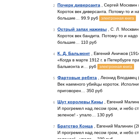
Почерк диверсанта
, Сергей Москвин 
2
Короток век диверсанта. Потому-то и на
большие… 99.9 руб
электронная книга
Острый запах наживы
, С. Л. Москвин
3
Короток век бандита. Потому-то и надо 
большие… 110 руб
К. Д. Бальмонт
, Евгений Аничков (191
4
«Когда в марте 1912 г. в Петербурге п
Бальмонта и… руб
электронная книга
Фартовые ребята
, Леонид Влодавец 
5
Век наемного убийцы короток. Исполнит
приговорен… 350 руб
Шут королевы Кины
, Евгений Малин
6
И прогремел над лесом гром, и небо ст
зеленое! - упало… 130 руб
Братство Конца
, Евгений Малинин (2
7
И прогремел над лесом гром, и небо ст