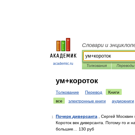
Словари и энциклоп
academic.ru
Толкования
Переводы
ум+короток
Толкование
Перевод
Книги
все
электронные книги
аудиокниги
Почерк диверсанта
, Сергей Москвин 
1
Короток век диверсанта. Потому-то и на
большие… 130 руб