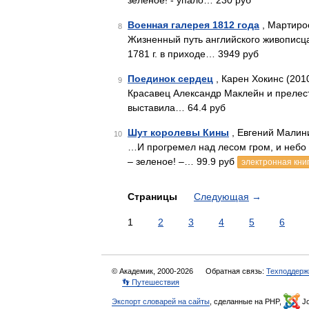
зеленое! - упало… 230 руб
Военная галерея 1812 года
, Мартирос
8
Жизненный путь английского живописц
1781 г. в приходе… 3949 руб
Поединок сердец
, Карен Хокинс (201
9
Красавец Александр Маклейн и прелест
выставила… 64.4 руб
Шут королевы Кины
, Евгений Малин
10
…И прогремел над лесом гром, и небо 
– зеленое! –… 99.9 руб
электронная кни
Страницы
Следующая
→
1
2
3
4
5
6
© Академик, 2000-2026
Обратная связь:
Техподдерж
👣 Путешествия
Экспорт словарей на сайты
, сделанные на PHP,
Jo