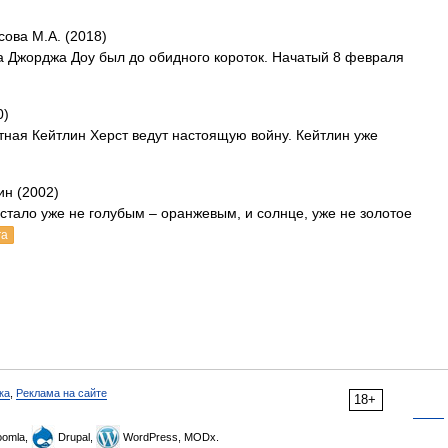
ова М.А. (2018)
а Джорджа Доу был до обидного короток. Начатый 8 февраля
0)
ная Кейтлин Херст ведут настоящую войну. Кейтлин уже
ин (2002)
стало уже не голубым – оранжевым, и солнце, уже не золотое
га
ка
,
Реклама на сайте
18+
omla,
Drupal,
WordPress, MODx.