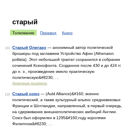
старый
Толкование
Перевод
Книги
Старый Олигарх
— анонимный автор политической
131
брошюры под заглавием Устройство Афин (Athenaion
politeia). Этот небольшой трактат сохранился в собрании
сочинений Ксенофонта. Созданное после 430 и до 424 гг.
до н. э., произведение имело практическую
политическую&#8230; …
Античные писатели
Старый союз
— (Auld Alliance)&#160; военно
132
политический, а также культурный альянс средневековых
Франции и Шотландии, направленный, в первый очередь,
на сдерживание внешнеполитических амбиций Англии.
Союз был оформлен в 1295&#160;году королями
Филиппом&#8230; …