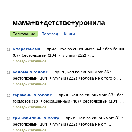
мама+в+детстве+уронила
Толкование
Перевод
Книги
с тараканами
— прил., кол во синонимов: 44 • без башни
21
(8) • бестолковый (104) • глупый (222) • …
Словарь синонимов
солома в голове
— прил., кол во синонимов: 36 •
22
бестолковый (104) • глупый (222) • голова не с того б …
Словарь синонимов
тараканы в голове
— прил., кол во синонимов: 53 • без
23
тормозов (18) • безбашенный (48) • бестолковый (104) …
Словарь синонимов
три извилины в мозгу
— прил., кол во синонимов: 31 •
24
бестолковый (104) • глупый (222) • голова не с т …
Словарь синонимов