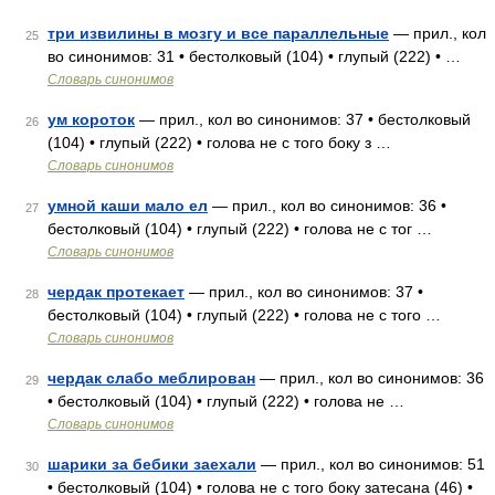
три извилины в мозгу и все параллельные
— прил., кол
25
во синонимов: 31 • бестолковый (104) • глупый (222) • …
Словарь синонимов
ум короток
— прил., кол во синонимов: 37 • бестолковый
26
(104) • глупый (222) • голова не с того боку з …
Словарь синонимов
умной каши мало ел
— прил., кол во синонимов: 36 •
27
бестолковый (104) • глупый (222) • голова не с тог …
Словарь синонимов
чердак протекает
— прил., кол во синонимов: 37 •
28
бестолковый (104) • глупый (222) • голова не с того …
Словарь синонимов
чердак слабо меблирован
— прил., кол во синонимов: 36
29
• бестолковый (104) • глупый (222) • голова не …
Словарь синонимов
шарики за бебики заехали
— прил., кол во синонимов: 51
30
• бестолковый (104) • голова не с того боку затесана (46) •