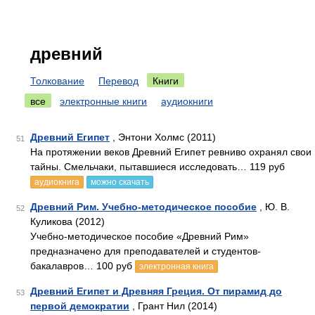
древний
Толкование
Перевод
Книги
все
электронные книги
аудиокниги
Древний Египет
, Энтони Холмс (2011)
51
На протяжении веков Древний Египет ревниво охранял свои
тайны. Смельчаки, пытавшиеся исследовать… 119 руб
аудиокнига
можно скачать
Древний Рим. Учебно-методическое пособие
, Ю. В.
52
Куликова (2012)
Учебно-методическое пособие «Древний Рим»
предназначено для преподавателей и студентов-
бакалавров… 100 руб
электронная книга
Древний Египет и Древняя Греция. От пирамид до
53
первой демократии
, Грант Нил (2014)