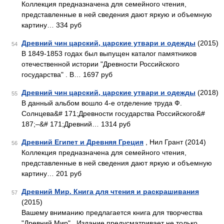
Коллекция предназначена для семейного чтения,
представленные в ней сведения дают яркую и объемную
картину… 334 руб
Древний чин царский, царские утвари и одежды
(2015)
54
В 1849-1853 годах был выпущен каталог памятников
отечественной истории "Древности Российского
государства" . В… 1697 руб
Древний чин царский, царские утвари и одежды
(2018)
55
В данный альбом вошло 4-е отделение труда Ф.
Солнцева&# 171;Древности государства Российского&#
187;–&# 171;Древний… 1314 руб
Древний Египет и Древняя Греция
, Нил Грант (2014)
56
Коллекция предназначена для семейного чтения,
представленные в ней сведения дают яркую и объемную
картину… 201 руб
Древний Мир. Книга для чтения и раскрашивания
57
(2015)
Вашему вниманию предлагается книга для творчества
"Древний Мир" . Издание предусматривает не только