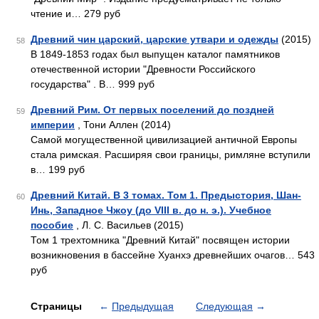
чтение и… 279 руб
Древний чин царский, царские утвари и одежды
(2015)
58
В 1849-1853 годах был выпущен каталог памятников
отечественной истории "Древности Российского
государства" . В… 999 руб
Древний Рим. От первых поселений до поздней
59
империи
, Тони Аллен (2014)
Самой могущественной цивилизацией античной Европы
стала римская. Расширяя свои границы, римляне вступили
в… 199 руб
Древний Китай. В 3 томах. Том 1. Предыстория, Шан-
60
Инь, Западное Чжоу (до VIII в. до н. э.). Учебное
пособие
, Л. С. Васильев (2015)
Том 1 трехтомника "Древний Китай" посвящен истории
возникновения в бассейне Хуанхэ древнейших очагов… 543
руб
Страницы
←
Предыдущая
Следующая
→