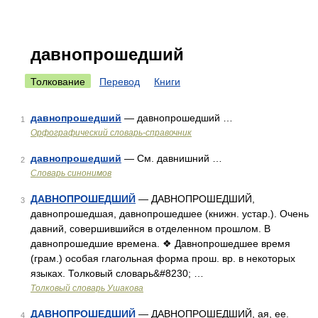
давнопрошедший
Толкование
Перевод
Книги
давнопрошедший
— давнопрошедший …
1
Орфографический словарь-справочник
давнопрошедший
— См. давнишний …
2
Словарь синонимов
ДАВНОПРОШЕДШИЙ
— ДАВНОПРОШЕДШИЙ,
3
давнопрошедшая, давнопрошедшее (книжн. устар.). Очень
давний, совершившийся в отделенном прошлом. В
давнопрошедшие времена. ❖ Давнопрошедшее время
(грам.) особая глагольная форма прош. вр. в некоторых
языках. Толковый словарь&#8230; …
Толковый словарь Ушакова
ДАВНОПРОШЕДШИЙ
— ДАВНОПРОШЕДШИЙ, ая, ее.
4