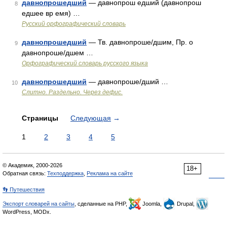
давнопрошедший
— давнопрош едший (давнопрош
8
едшее вр емя) …
Русский орфографический словарь
давнопрошедший
— Тв. давнопроше/дшим, Пр. о
9
давнопроше/дшем …
Орфографический словарь русского языка
давнопрошедший
— давнопроше/дший …
10
Слитно. Раздельно. Через дефис.
Страницы
Следующая
→
1
2
3
4
5
© Академик, 2000-2026
18+
Обратная связь:
Техподдержка
,
Реклама на сайте
👣 Путешествия
Экспорт словарей на сайты
, сделанные на PHP,
Joomla,
Drupal,
WordPress, MODx.