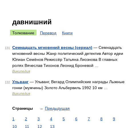
давнишний
Толкование
Перевод
Книги
Семнадцать мгновений весны (сериал)
— Семнадцать
131
мгновений весны Жанр политический детектив Автор идеи
Юлиан Семёнов Режиссёр Татьяна Лиознова В главных
ролях Вячеслав Тихонов Леонид Броневой …
Википедия
Ульванг
— Ульванг, Вегард Олимпийские награды Лыжные
132
гонки (мужчины) Золото Альбервиль 1992 10 км …
Википедия
Страницы
←
Предыдущая
1
2
3
4
5
6
7
8
9
10
11
12
13