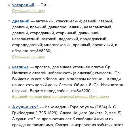
устарелый
— См …
6
Словарь синонимов
древний
— античный, классический; давний, старый,
7
древлий, прежний, давнопрошедший, незапамятный,
древлий, стародавний, старинный, давнишний,
незапамятный, вековой, дедовский, прадедовский,
стародедовский; многовековый, прошлый, архаичный, в
обед сто лет,&#8230; …
Словарь синонимов
неглиже
— простое, домашнее утреннее платье Ср.
8
Неглиже с отвагой небрежность (в одежде); смелость. Ср.
Выйдет она вся в белом или в палевом неглиже... и гляди
на нее хоть целый день. Лесков. Обман. 8. Ср. Извините за
неглиже. Видите перед собою, так&#8230; …
Большой толково-фразеологический словарь Михельсона
А судьи кто?
— Из комедии «Горе от ума» (1824) А. С.
9
Грибоедова (1795 1829). Слова Чацкого (действ. 2, явл. 5).
А судьи кто? за древностию лет К свободной жизни их
вражда непримирима, Сужденья черпают из забытых газет