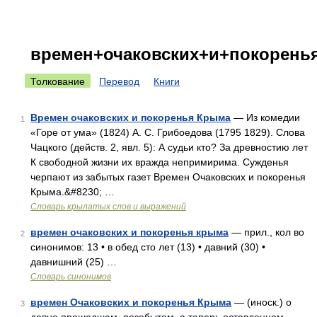
времен+очаковских+и+покорень
Толкование
Перевод
Книги
Времен очаковских и покоренья Крыма
— Из комедии
1
«Горе от ума» (1824) А. С. Грибоедова (1795 1829). Слова
Чацкого (действ. 2, явл. 5): А судьи кто? За древностию лет
К свободной жизни их вражда непримирима. Сужденья
черпают из забытых газет Времен Очаковских и покоренья
Крыма.&#8230; …
Словарь крылатых слов и выражений
времен очаковских и покоренья крыма
— прил., кол во
2
синонимов: 13 • в обед сто лет (13) • давний (30) •
давнишний (25) …
Словарь синонимов
времен Очаковских и покоренья Крыма
— (иноск.) о
3