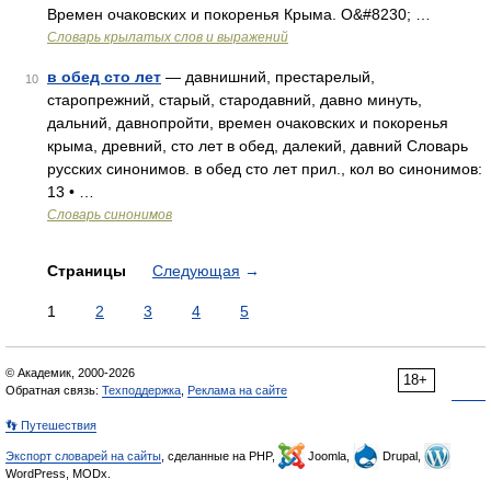
Времен очаковских и покоренья Крыма. О&#8230; …
Словарь крылатых слов и выражений
в обед сто лет
— давнишний, престарелый,
10
старопрежний, старый, стародавний, давно минуть,
дальний, давнопройти, времен очаковских и покоренья
крыма, древний, сто лет в обед, далекий, давний Словарь
русских синонимов. в обед сто лет прил., кол во синонимов:
13 • …
Словарь синонимов
Страницы
Следующая
→
1
2
3
4
5
© Академик, 2000-2026
18+
Обратная связь:
Техподдержка
,
Реклама на сайте
👣 Путешествия
Экспорт словарей на сайты
, сделанные на PHP,
Joomla,
Drupal,
WordPress, MODx.