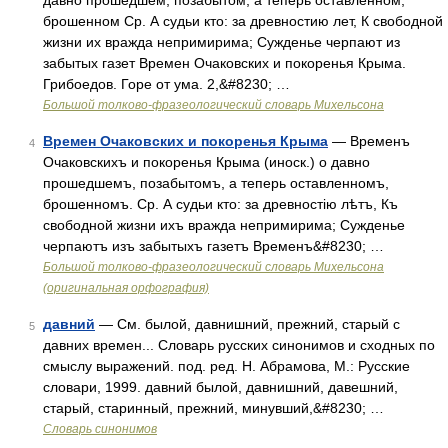
давно прошедшем, позабытом, а теперь оставленном,
брошенном Ср. А судьи кто: за древностию лет, К свободной
жизни их вражда непримирима; Сужденье черпают из
забытых газет Времен Очаковских и покоренья Крыма.
Грибоедов. Горе от ума. 2,&#8230; …
Большой толково-фразеологический словарь Михельсона
Времен Очаковских и покоренья Крыма
— Временъ
4
Очаковскихъ и покоренья Крыма (иноск.) о давно
прошедшемъ, позабытомъ, а теперь оставленномъ,
брошенномъ. Ср. А судьи кто: за древностію лѣтъ, Къ
свободной жизни ихъ вражда непримирима; Сужденье
черпаютъ изъ забытыхъ газетъ Временъ&#8230; …
Большой толково-фразеологический словарь Михельсона
(оригинальная орфография)
давний
— См. былой, давнишний, прежний, старый с
5
давних времен... Словарь русских синонимов и сходных по
смыслу выражений. под. ред. Н. Абрамова, М.: Русские
словари, 1999. давний былой, давнишний, давешний,
старый, старинный, прежний, минувший,&#8230; …
Словарь синонимов