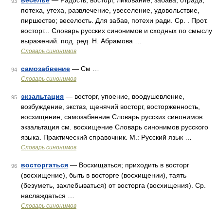
веселье
— Радость, восторг, ликование, забава, отрада,
93
потеха, утеха, развлечение, увеселение, удовольствие,
пиршество; веселость. Для забав, потехи ради. Ср. . Прот.
восторг... Словарь русских синонимов и сходных по смыслу
выражений. под. ред. Н. Абрамова …
Словарь синонимов
самозабвение
— См …
94
Словарь синонимов
экзальтация
— восторг, упоение, воодушевление,
95
возбуждение, экстаз, щенячий восторг, восторженность,
восхищение, самозабвение Словарь русских синонимов.
экзальтация см. восхищение Словарь синонимов русского
языка. Практический справочник. М.: Русский язык …
Словарь синонимов
восторгаться
— Восхищаться; приходить в восторг
96
(восхищение), быть в восторге (восхищении), таять
(безуметь, захлебываться) от восторга (восхищения). Ср.
наслаждаться …
Словарь синонимов