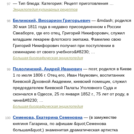
— Тип блюда: Категория: Рецепт приготовления …
97
Энциклопедия кулинарных рецептов
Белинский, Виссарион Григорьевич
— &mdash; родился
98
30 мая 1811 года в недавно присоединенном к России
Свеаборге, где его отец, Григорий Никифорович, служил
младшим лекарем флотского экипажа. Фамилию свою
Григорий Никифорович получил при поступлении в
семинарию от своего учебного&#8230; …
Большая биографическая энциклопедия
Подолинский, Андрей Иванович
— поэт, родился в Киеве
99
1 го июля 1806 г. Отец его, Иван Наумович, воспитанник
Киевской Духовной Академии, киевский помещик, служил
председателем Киевской Палаты Уголовного Суда и
скончался в Одессе, 25 го января 1852 г., 75 лет от роду, в
чине&#8230; …
Большая биографическая энциклопедия
Семенова, Екатерина Семеновна
— (в замужестве
100
княгиня Гагарина, по афишам &quot;Семенова
большая&quot;) знаменитая драматическая артистка