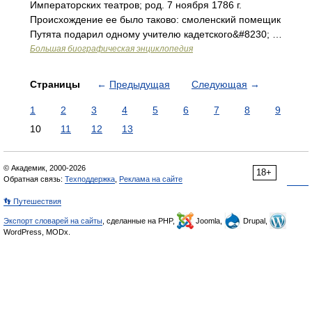
Императорских театров; род. 7 ноября 1786 г.
Происхождение ее было таково: смоленский помещик
Путята подарил одному учителю кадетского&#8230; …
Большая биографическая энциклопедия
Страницы
←
Предыдущая
Следующая
→
1
2
3
4
5
6
7
8
9
10
11
12
13
© Академик, 2000-2026
18+
Обратная связь:
Техподдержка
,
Реклама на сайте
👣 Путешествия
Экспорт словарей на сайты
, сделанные на PHP,
Joomla,
Drupal,
WordPress, MODx.