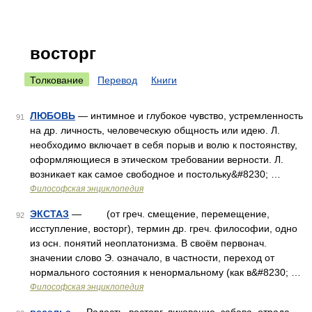
восторг
Толкование
Перевод
Книги
ЛЮБОВЬ
— интимное и глубокое чувство, устремленность
91
на др. личность, человеческую общность или идею. Л.
необходимо включает в себя порыв и волю к постоянству,
оформляющиеся в этическом требовании верности. Л.
возникает как самое свободное и постольку&#8230; …
Философская энциклопедия
ЭКСТАЗ
— (от греч. смещение, перемещение,
92
исступление, восторг), термин др. греч. философии, одно
из осн. понятий неоплатонизма. В своём первонач.
значении слово Э. означало, в частности, переход от
нормального состояния к ненормальному (как в&#8230; …
Философская энциклопедия