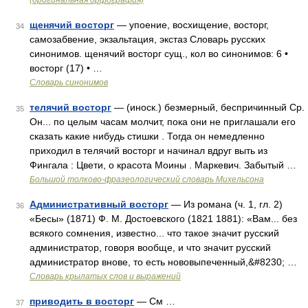
(оригинальная орфография)
щенячий восторг
— упоение, восхищение, восторг,
34
самозабвение, экзальтация, экстаз Словарь русских
синонимов. щенячий восторг сущ., кол во синонимов: 6 •
восторг (17) • …
Словарь синонимов
телячий восторг
— (иноск.) безмерный, беспричинный Ср.
35
Он... по целым часам молчит, пока они не приглашали его
сказать какие нибудь стишки . Тогда он немедленно
приходил в телячий восторг и начинал вдруг выть из
Фингала : Цвети, о красота Моины . Маркевич. Забытый …
Большой толково-фразеологический словарь Михельсона
Административный восторг
— Из романа (ч. 1, гл. 2)
36
«Бесы» (1871) Ф. М. Достоевского (1821 1881): «Вам... без
всякого сомнения, известно... что такое значит русский
администратор, говоря вообще, и что значит русский
администратор внове, то есть нововыпеченный,&#8230; …
Словарь крылатых слов и выражений
приводить в восторг
— См …
37