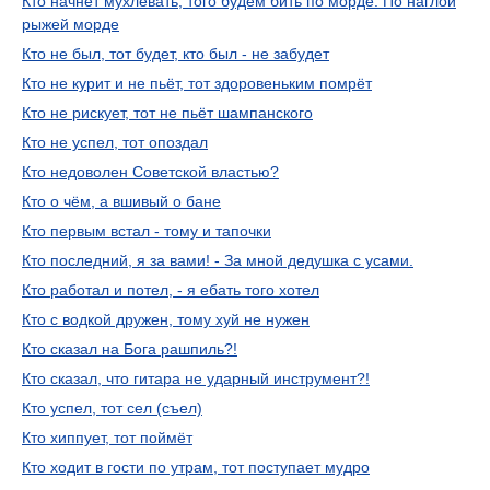
Кто начнёт мухлевать, того будем бить по морде. По наглой
рыжей морде
Кто не был, тот будет, кто был - не забудет
Кто не курит и не пьёт, тот здоровеньким помрёт
Кто не рискует, тот не пьёт шампанского
Кто не успел, тот опоздал
Кто недоволен Советской властью?
Кто о чём, а вшивый о бане
Кто первым встал - тому и тапочки
Кто последний, я за вами! - За мной дедушка с усами.
Кто работал и потел, - я ебать того хотел
Кто с водкой дружен, тому хуй не нужен
Кто сказал на Бога рашпиль?!
Кто сказал, что гитара не ударный инструмент?!
Кто успел, тот сел (съел)
Кто хиппует, тот поймёт
Кто ходит в гости по утрам, тот поступает мудро