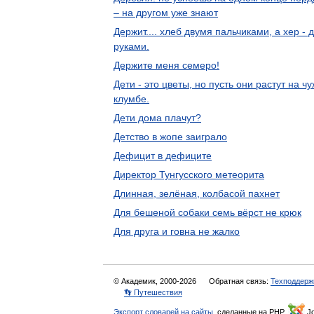
– на другом уже знают
Держит.... хлеб двумя пальчиками, а хер - 
руками.
Держите меня семеро!
Дети - это цветы, но пусть они растут на ч
клумбе.
Дети дома плачут?
Детство в жопе заиграло
Дефицит в дефиците
Директор Тунгусского метеорита
Длинная, зелёная, колбасой пахнет
Для бешеной собаки семь вёрст не крюк
Для друга и говна не жалко
© Академик, 2000-2026
Обратная связь:
Техподдерж
👣 Путешествия
Экспорт словарей на сайты
, сделанные на PHP,
Jo