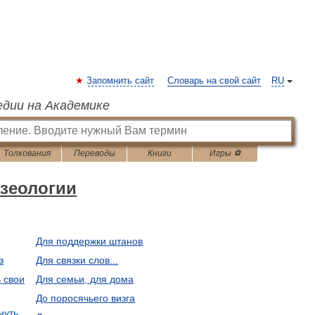
Запомнить сайт
Словарь на свой сайт
RU
едии на Академике
Толкования
Переводы
Книги
Игры ⚽
зеологии
Для поддержки штанов
з
Для связки слов...
 свои
Для семьи, для дома
До поросячьего визга
нуть