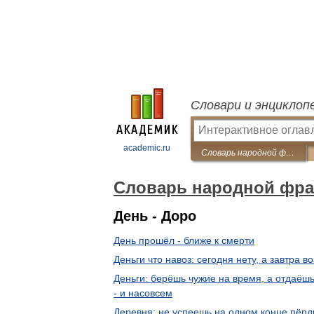
Словари и энциклоп
academic.ru
Словарь народной фразеологии
Словарь народной фра
День - Доро
День прошёл - ближе к смерти
Деньги что навоз: сегодня нету, а завтра во
Деньги: берёшь чужие на время, а отдаёшь
- и насовсем
Деревня: не успеешь на одном конце пёрд