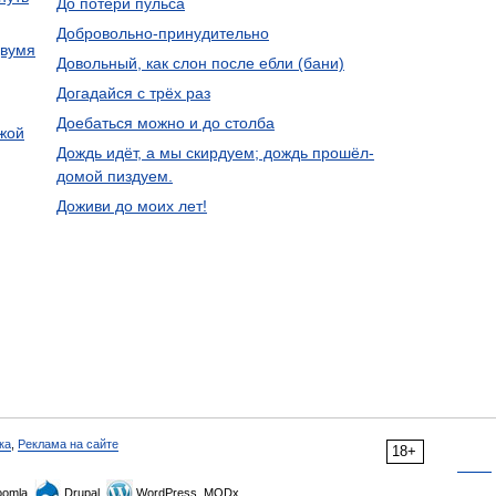
До потери пульса
Добровольно-принудительно
двумя
Довольный, как слон после ебли (бани)
Догадайся с трёх раз
Доебаться можно и до столба
ужой
Дождь идёт, а мы скирдуем; дождь прошёл-
домой пиздуем.
Доживи до моих лет!
ка
,
Реклама на сайте
18+
omla,
Drupal,
WordPress, MODx.