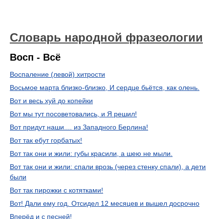
Словарь народной фразеологии
Восп - Всё
Воспаление (левой) хитрости
Восьмое марта близко-близко, И сердце бьётся, как олень.
Вот и весь хуй до копейки
Вот мы тут посоветовались, и Я решил!
Вот придут наши.... из Западного Берлина!
Вот так ебут горбатых!
Вот так они и жили: губы красили, а шею не мыли.
Вот так они и жили: спали врозь (через стенку спали), а дети
были
Вот так пирожки с котятками!
Вот! Дали ему год. Отсидел 12 месяцев и вышел досрочно
Вперёд и с песней!