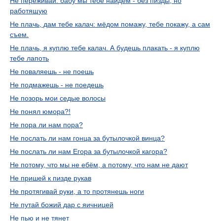
Не переживай: бабу мы тебе найдём - без пизды, но
работящую
Не плачь, дам тебе калач: мёдом помажу, тебе покажу, а сам
съем.
Не плачь, я куплю тебе калач. А будешь плакать - я куплю
тебе лапоть
Не поваляешь - не поешь
Не подмажешь - не поедешь
Не позорь мои седые волосы
Не понял юмора?!
Не пора ли нам пора?
Не послать ли нам гонца за бутылочкой винца?
Не послать ли нам Егора за бутылочкой кагора?
Не потому, что мы не ебём, а потому, что нам не дают
Не пришей к пизде рукав
Не протягивай руки, а то протянешь ноги
Не путай божий дар с яичницей
Не пью и не тянет