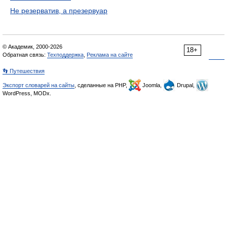
Не резерватив, а презервуар
© Академик, 2000-2026
18+
Обратная связь:
Техподдержка
,
Реклама на сайте
👣 Путешествия
Экспорт словарей на сайты
, сделанные на PHP,
Joomla,
Drupal,
WordPress, MODx.