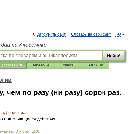
Запомнить сайт
Словарь на свой сайт
RU
едии на Академике
Найти!
Толкования
Переводы
Книги
Игры ⚽
огии
, чем по разу (ни разу) сорок раз.
азу
)
сорок
раз
.
бо
повторяющиеся
действия
.
леный
век
.
В
.
Кузмич
.
2000
.