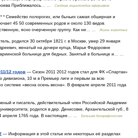
Строева Приближалось… …
Сводная энциклопедия афоризмов
* Семейство полорогих, или бычьих самая обширная и
ючает 45 50 современных родов и около 130 видов.
венную, ясно очерченную группу. Как ни… …
Жизнь животных
ель, родился 30 октября 1821 г. в Москве, умер 29 января
Андреевич, женатый на дочери купца, Марье Федоровне
Мариинской больнице для бедных. Занятый в больнице и… …
11/12 годов
— Сезон 2011 2012 годов стал для ФК «Спартак»
о дивизиона, 10 м в Премьер лиге и первым за всю
 системе «весна осень весна». В феврале апреле 2011 года
еный и писатель, действительный член Российской Академии
ниверситета; родился в дер. Денисовке, Архангельской губ., 8
ге 4 апреля 1765 года. В настоящее… …
Большая биографическая
2
— Информация в этой статье или некоторых её разделах