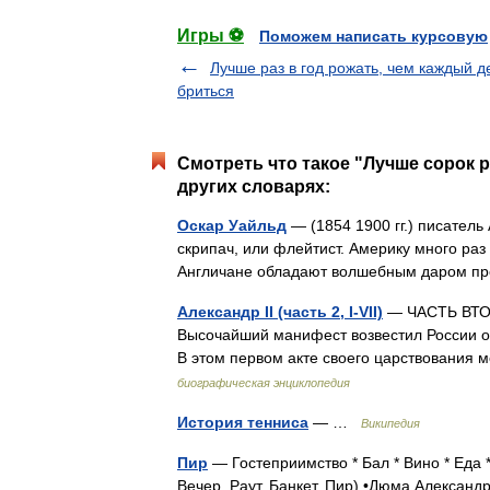
Игры ⚽
Поможем написать курсовую
Лучше раз в год рожать, чем каждый д
бриться
Смотреть что такое "Лучше сорок раз
других словарях:
Оскар Уайльд
— (1854 1900 гг.) писатель
скрипач, или флейтист. Америку много раз
Англичане обладают волшебным даром пр
Александр II (часть 2, I-VII)
— ЧАСТЬ ВТОРА
Высочайший манифест возвестил России о
В этом первом акте своего царствовани
биографическая энциклопедия
История тенниса
— …
Википедия
Пир
— Гостеприимство * Бал * Вино * Еда 
Вечер, Раут, Банкет, Пир) •Дюма Александ