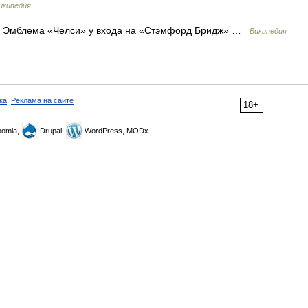
икипедия
Эмблема «Челси» у входа на «Стэмфорд Бридж» …
Википедия
ка
,
Реклама на сайте
18+
omla,
Drupal,
WordPress, MODx.