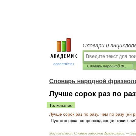
Словари и энциклоп
academic.ru
Словарь народной фразеологии
Словарь народной фразеол
Лучше сорок раз по разу
Толкование
Лучше
сорок
раз
по
разу
,
чем
по
разу
(
ни
р
Пустоговорка
,
сопровождающая
какие
-
ли
Жгучий
глагол:
Словарь
народной
фразеологии
. —
Зе