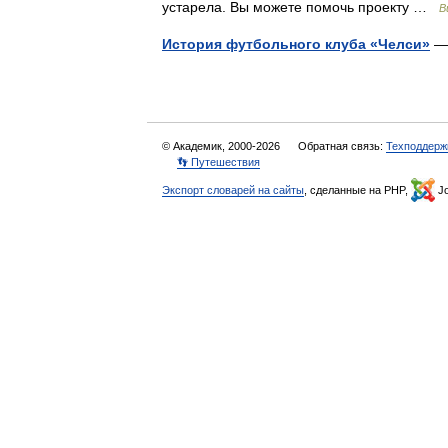
устарела. Вы можете помочь проекту …
В
История футбольного клуба «Челси»
— 
© Академик, 2000-2026
Обратная связь:
Техподдерж
👣 Путешествия
Экспорт словарей на сайты
, сделанные на PHP,
Jo