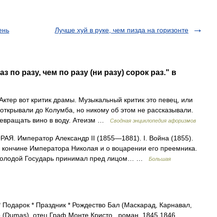
ень
Лучше хуй в руке, чем пизда на горизонте
 по разу, чем по разу (ни разу) сорок раз." в
 Актер вот критик драмы. Музыкальный критик это певец, или
 открывали до Колумба, но никому об этом не рассказывали.
евращать вино в воду. Атеизм …
Сводная энциклопедия афоризмов
Я. Император Александр II (1855—1881). I. Война (1855).
 кончине Императора Николая и о воцарении его преемника.
я молодой Государь принимал пред лицом… …
Большая
* Подарок * Праздник * Рождество Бал (Маскарад, Карнавал,
р (Dumas), отец Граф Монте Кристо , роман, 1845 1846