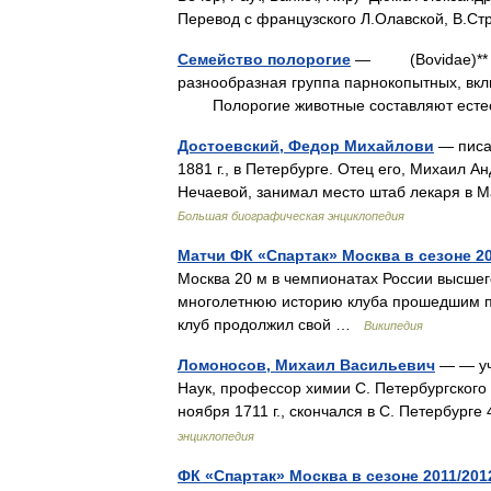
Перевод с французского Л.Олавской, В.
Семейство полорогие
— (Bovidae)** * 
разнообразная группа парнокопытных, вкл
Полорогие животные составляют естест
Достоевский, Федор Михайлови
— писат
1881 г., в Петербурге. Отец его, Михаил 
Нечаевой, занимал место штаб лекаря в 
Большая биографическая энциклопедия
Матчи ФК «Спартак» Москва в сезоне 20
Москва 20 м в чемпионатах России высшег
многолетнюю историю клуба прошедшим по
клуб продолжил свой …
Википедия
Ломоносов, Михаил Васильевич
— — уч
Наук, профессор химии С. Петербургского у
ноября 1711 г., скончался в С. Петербур
энциклопедия
ФК «Спартак» Москва в сезоне 2011/201