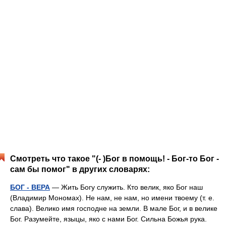
Смотреть что такое "(- )Бог в помощь! - Бог-то Бог -
сам бы помог" в других словарях:
БОГ - ВЕРА
— Жить Богу служить. Кто велик, яко Бог наш
(Владимир Мономах). Не нам, не нам, но имени твоему (т. е.
слава). Велико имя господне на земли. В мале Бог, и в велике
Бог. Разумейте, языцы, яко с нами Бог. Сильна Божья рука.