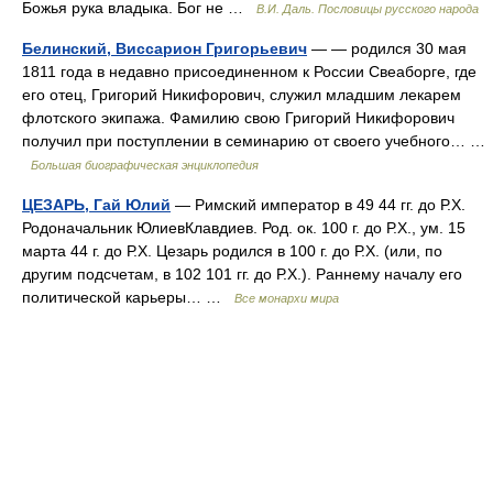
Божья рука владыка. Бог не …
В.И. Даль. Пословицы русского народа
Белинский, Виссарион Григорьевич
— — родился 30 мая
1811 года в недавно присоединенном к России Свеаборге, где
его отец, Григорий Никифорович, служил младшим лекарем
флотского экипажа. Фамилию свою Григорий Никифорович
получил при поступлении в семинарию от своего учебного… …
Большая биографическая энциклопедия
ЦЕЗАРЬ, Гай Юлий
— Римский император в 49 44 гг. до Р.Х.
Родоначальник ЮлиевКлавдиев. Род. ок. 100 г. до Р.Х., ум. 15
марта 44 г. до Р.Х. Цезарь родился в 100 г. до Р.Х. (или, по
другим подсчетам, в 102 101 гг. до Р.Х.). Раннему началу его
политической карьеры… …
Все монархи мира