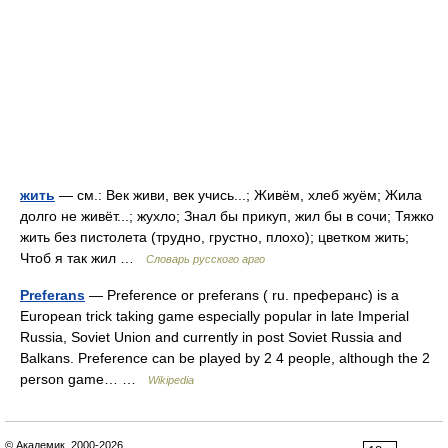
жить
— см.: Век живи, век учись...; Живём, хлеб жуём; Жила
долго не живёт...; жухло; Знал бы прикуп, жил бы в сочи; Тяжко
жить без пистолета (трудно, грустно, плохо); цветком жить;
Чтоб я так жил …
Словарь русского арго
Preferans
— Preference or preferans ( ru. преферанс) is a
European trick taking game especially popular in late Imperial
Russia, Soviet Union and currently in post Soviet Russia and
Balkans. Preference can be played by 2 4 people, although the 2
person game… …
Wikipedia
© Академик, 2000-2026