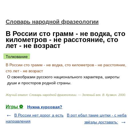
Словарь народной фразеологии
В России сто грамм - не водка, сто
километров - не расстояние, сто
лет - не возраст
Толкование
В России сто грамм - не водка, сто километров - не расстояние,
сто лет - не возраст
О своеобразии русского национального характера, широты
души и просторов родной страны.
Жгучий глагол: Словарь народной фразеологии. — Зеленый век
.
В. Кузмич
.
2000
.
Игры ⚽
Нужна курсовая?
В России нет дорог, а есть
В рот ебал такие шутки - с неба
направления
звёзды доставать: