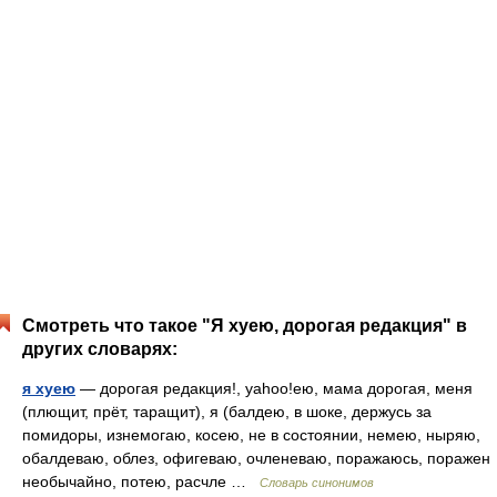
Смотреть что такое "Я хуею, дорогая редакция" в
других словарях:
я хуею
— дорогая редакция!, yahoo!ею, мама дорогая, меня
(плющит, прёт, таращит), я (балдею, в шоке, держусь за
помидоры, изнемогаю, косею, не в состоянии, немею, ныряю,
обалдеваю, облез, офигеваю, очленеваю, поражаюсь, поражен
необычайно, потею, расчле …
Словарь синонимов