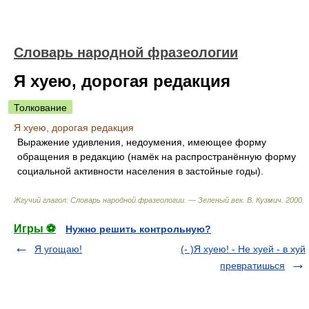
Словарь народной фразеологии
Я хуею, дорогая редакция
Толкование
Я хуею, дорогая редакция
Выражение удивления, недоумения, имеющее форму
обращения в редакцию (намёк на распространённую форму
социальной активности населения в застойные годы).
Жгучий глагол: Словарь народной фразеологии. — Зеленый век
.
В. Кузмич
.
2000
.
Игры ⚽
Нужно решить контрольную?
Я угощаю!
(- )Я хуею! - Не хуей - в хуй
превратишься