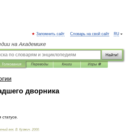
Запомнить сайт
Словарь на свой сайт
RU
едии на Академике
Найти!
Толкования
Переводы
Книги
Игры ⚽
огии
адшего дворника
м
статусе
.
леный
век
.
В
.
Кузмич
.
2000
.