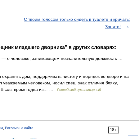
С твоим голосом только сидеть в туалете и кричать:
Занято!
щник младшего дворника" в других словарях:
а
— о человеке, занимающем незначительную должность …
охранять дом, поддерживать чистоту и порядок во дворе и на
л уважаемым человеком, носил спец. знак отличия бляху,
. В сов. время одна из… …
Российский гуманитарный
ка
,
Реклама на сайте
18+