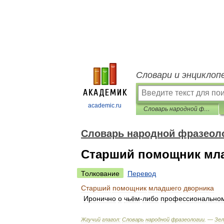
Словари и энциклоп
academic.ru
Словарь народной фразеологии
Словарь народной фразеол
Старший помощник мл
Толкование
Перевод
Старший
помощник
младшего
дворника
Иронично
о
чьём
-
либо
профессионально
Жгучий
глагол:
Словарь
народной
фразеологии
. —
Зе