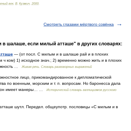
леный
век
.
В
.
Кузмич
.
2000
.
Смотреть глазами мёртвого совёнка
и в шалаше, если милый атташе" в других словарях:
атташе
— (от посл. С милым и в шалаше рай и в плохих
 ч ком) 1) исходное знач.; 2) временно можно жить и в плохих
олжность …
Живая речь. Словарь разговорных выражений
 Должностное лицо, прикомандированное к дипломатической
ва по военным, морским и т. п. вопросам. Но баронесса дала
что он имеет манеры… …
Исторический словарь галлицизмов русского
атташе шутл. Передел. общеупотр. пословицы «С милым и в