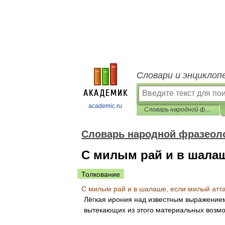
Словари и энциклоп
academic.ru
Словарь народной фразеологии
Словарь народной фразеол
С милым рай и в шалаш
Толкование
С
милым
рай
и
в
шалаше
,
если
милый
атт
Лёгкая
ирония
над
известным
выражение
вытекающих
из
этого
материальных
возм