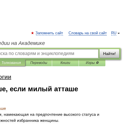
Запомнить сайт
Словарь на свой сайт
RU
едии на Академике
Найти!
Толкования
Переводы
Книги
Игры ⚽
огии
е, если милый атташе
аше
м
,
намекающая
на
предпочтение
высокого
статуса
и
ожностей
избранника
женщины
.