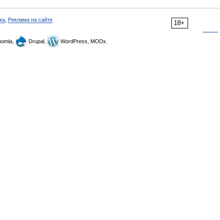
ка
,
Реклама на сайте
18+
omla,
Drupal,
WordPress, MODx.