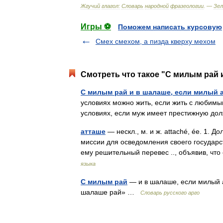
Жгучий
глагол:
Словарь
народной
фразеологии
. —
Зе
Игры ⚽
Поможем написать курсовую
Смех смехом, а пизда кверху мехом
Смотреть что такое "С милым рай 
С милым рай и в шалаше, если милый 
условиях можно жить, если жить с любимым
условиях, если муж имеет престижную д
атташе
— нескл., м. и ж. attaché, ée. 1.
миссии для осведомления своего государст
ему решительный перевес .., объявив, 
языка
С милым рай
— и в шалаше, если милый 
шалаше рай» …
Словарь русского арго