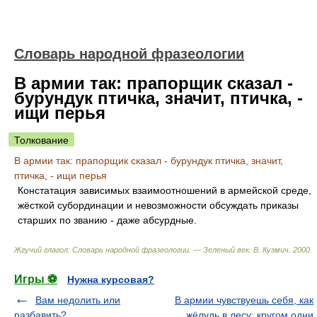
Словарь народной фразеологии
В армии так: прапорщик сказал -
бурундук птичка, значит, птичка, -
ищи перья
Толкование
В армии так: прапорщик сказал - бурундук птичка, значит,
птичка, - ищи перья
Констатация зависимых взаимоотношений в армейской среде,
жёсткой субординации и невозможности обсуждать приказы
старших по званию - даже абсурдные.
Жгучий глагол: Словарь народной фразеологии. — Зеленый век
.
В. Кузмич
.
2000
.
Игры ⚽
Нужна курсовая?
Вам недолить или
В армии чувствуешь себя, как
разбавить?
жёлудь в лесу: кругом одни