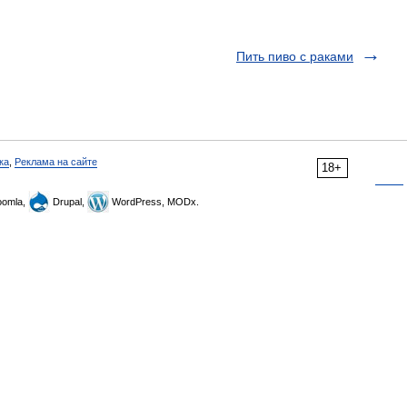
Пить пиво с раками
ка
,
Реклама на сайте
18+
omla,
Drupal,
WordPress, MODx.