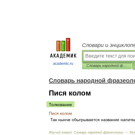
Словари и энциклоп
academic.ru
Словарь народной фразеологии
Словарь народной фразеол
Пися колом
Толкование
Пися
колом
Так
нынче
обыгрывается
название
напитк
Жгучий
глагол:
Словарь
народной
фразеологии
. —
Зе