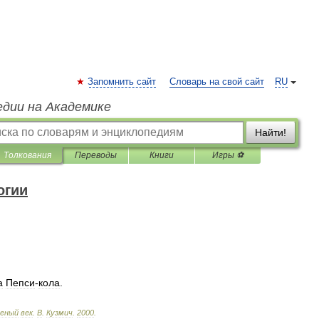
Запомнить сайт
Словарь на свой сайт
RU
едии на Академике
Найти!
Толкования
Переводы
Книги
Игры ⚽
огии
а
Пепси
-
кола
.
леный
век
.
В
.
Кузмич
.
2000
.