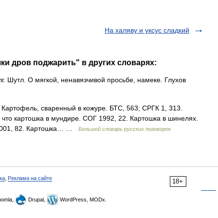
На халяву и уксус сладкий
шки дров поджарить" в других словарях:
. Шутл. О мягкой, ненавязчивой просьбе, намеке. Глухов
 Картофель, сваренный в кожуре. БТС, 563; СРГК 1, 313.
, что картошка в мундире. СОГ 1992, 22. Картошка в шинелях.
 2001, 82. Картошка… …
Большой словарь русских поговорок
ка
,
Реклама на сайте
18+
omla,
Drupal,
WordPress, MODx.