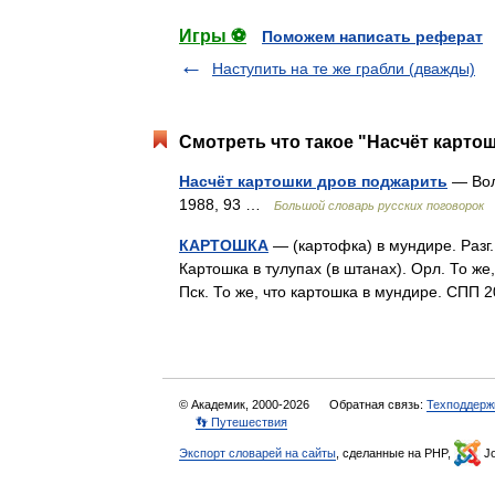
Игры ⚽
Поможем написать реферат
Наступить на те же грабли (дважды)
Смотреть что такое "Насчёт карто
Насчёт картошки дров поджарить
— Волг
1988, 93 …
Большой словарь русских поговорок
КАРТОШКА
— (картофка) в мундире. Разг.
Картошка в тулупах (в штанах). Орл. То же
Пск. То же, что картошка в мундире. СПП
© Академик, 2000-2026
Обратная связь:
Техподдерж
👣 Путешествия
Экспорт словарей на сайты
, сделанные на PHP,
Jo