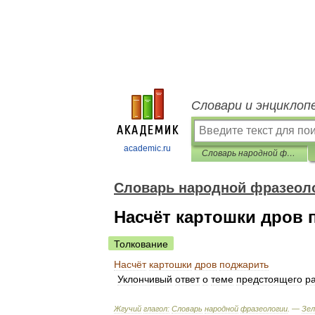
Словари и энциклоп
academic.ru
Словарь народной фразеологии
Словарь народной фразеол
Насчёт картошки дров 
Толкование
Насчёт
картошки
дров
поджарить
Уклончивый
ответ
о
теме
предстоящего
р
Жгучий
глагол:
Словарь
народной
фразеологии
. —
Зе