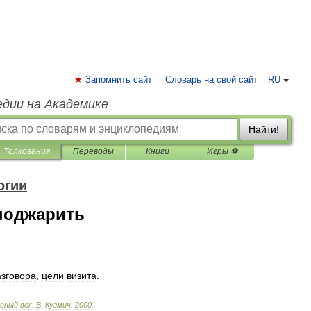
Запомнить сайт
Словарь на свой сайт
RU
едии на Академике
Найти!
Толкования
Переводы
Книги
Игры ⚽
огии
поджарить
азговора
,
цели
визита
.
леный
век
.
В
.
Кузмич
.
2000
.