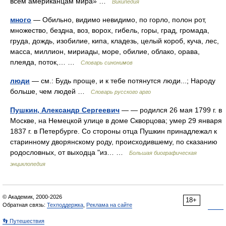
всем американцам мира» …
Википедия
много
— Обильно, видимо невидимо, по горло, полон рот,
множество, бездна, воз, ворох, гибель, горы, град, громада,
груда, дождь, изобилие, кипа, кладезь, целый короб, куча, лес,
масса, миллион, мириады, море, обилие, облако, орава,
плеяда, поток,… …
Словарь синонимов
люди
— см.: Будь проще, и к тебе потянутся люди...; Народу
больше, чем людей …
Словарь русского арго
Пушкин, Александр Сергеевич
— — родился 26 мая 1799 г. в
Москве, на Немецкой улице в доме Скворцова; умер 29 января
1837 г. в Петербурге. Со стороны отца Пушкин принадлежал к
старинному дворянскому роду, происходившему, по сказанию
родословных, от выходца "из… …
Большая биографическая
энциклопедия
© Академик, 2000-2026
18+
Обратная связь:
Техподдержка
,
Реклама на сайте
👣 Путешествия